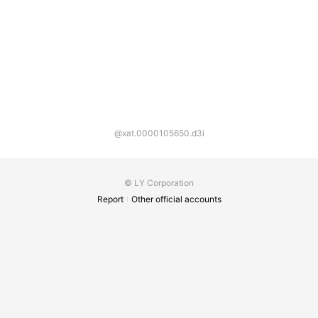
@xat.0000105650.d3i
© LY Corporation
Report
Other official accounts