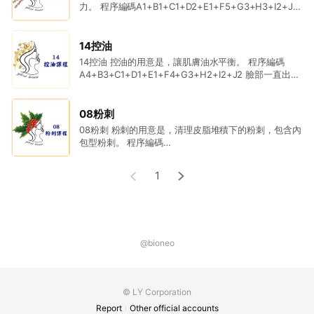
2. 皮膚騷癢刺痛。
力。 程序編碼A1+B1+C1+D2+E1+F5+G3+H3+I2+J3
什樣的肌膚適合再生課程呢?這就講到了新陳代謝的問
3. 痘疤或表皮乾裂。
題，肌膚是人體的最外層，肌膚底層細胞不斷的分裂
4. 表皮脫削乾裂現象。
後，再由深層往上推向表層，最後成為角質層然後而剝
14控油
落，而這整個過程不斷循環就是肌膚再生方式。再生的
14控油 控油的用意是，讓肌膚油水平衡。 程序編碼
程序中，可以幫助的地方有很多，例如刺激細胞、給予
A4+B3+C1+D1+E1+F4+G3+H2+I2+J2 臉部一直出油
養分、幫助脫落等等，都是屬於再生的其中一環，要讓
的原因有很多，溫度和分泌有關，溫度每上升1度，排油
肌膚得到最好的幫助，再生是不可或缺的一個療程。 適
量就增加10％~15%，而且還伴隨出汗，有油又有水讓臉
合01再生療程的肌膚有哪些? 1. 膚色很久沒有光澤。 2.
最為油光滿面。男性荷爾蒙中的二氫睪固酮，會促進皮
08粉刺
肌膚脫皮或龜裂。 3. 失去應有的彈性。
脂腺分泌，讓臉上油脂增多，所以男性的皮膚比女性
08粉刺 粉刺的用意是，清理皮脂堆積下的粉刺，包含內
油，很多人覺得高油會讓肌膚更油，事實上是部會的，
包型粉刺。 程序編碼
皮膚出油，就是抑制皮脂細胞分泌，全系列保養課程中
A4+B2+C1+D5+E1+F1+G5+H4+I2+J3 白頭黑頭令人
都會看到維他命A酸的輔助。 這就是最佳的控油方式。
苦惱，再加上閉鎖粉刺更頭疼！ 油脂→污垢→堆積→堵
1
適合14控油療程的肌膚有哪些? 1. 肌膚滿面油光。 2. 起
塞→白頭→黑頭→草莓鼻，所以清粉刺很重要。 清理粉
床後臉上油膩。
刺前要先要求工具，灣夾是一個很重要的選擇，用擠壓
容易留疤，所以粉刺夾清理不會弄傷肌膚，當然清理完
整也很重要，08粉刺課程設定，清理粉刺的時間增加，
更能將臉上所有粉刺連根拔起，再適度配合剷皮肌，清
理後取代的是杏仁酸，由弱酸閉鎖深層皮脂自然容易產
@bioneo
生代謝，課程中還設定兩種%數，針對不同粉刺型肌膚
使用。 適合08粉刺療程的肌膚有哪些? 1. 白頭黑頭粉刺
肌膚。 2. 皮表凹凸不平微紅。
© LY Corporation
Report
Other official accounts