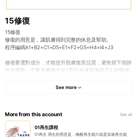
15修復
15修復
修復的用意是，讓肌膚得到完整的休息及幫助。
程序編碼A1+B2+C1+D5+E1+F2+G5+H4+I4+J3
修復要選對成分，才能提升肌膚復原品質，避免留下痕跡
提供屏障，主要有兩個方向1.對抗外來刺激因子2.細菌侵
擾須加速修復。在修復的課程中，有四大幫手，海藻蛋
白、海藻糖、維生素B5、微脂囊修復霜，課程中還有四
See more
款特別調製的複方精油(伊蘭、天竺葵、乳香、薰衣草)協
助提升修復品質，修復的過程中會特別注意避免皮膚不適
度，簡單、安全的修復也是重要準則之一。
More from this account
See all
適合15修復療程的肌膚有哪些?
01再生課程
1. 曬傷。
01再生 再生的用意是，喚醒再生能力或是加速再生能