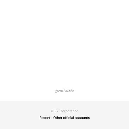
@vmi8436a
© LY Corporation
Report
Other official accounts