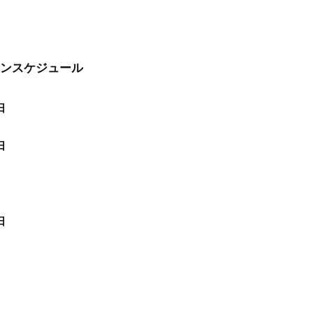
ンスケジュール
日
日
日
日