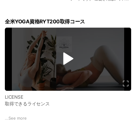
後などいつでも購入可🩶 一般の皆
さんは土曜にテイクアウトショッ
プとして営業しています！ オンラ
インショップはこちらから‼️
全米YOGA資格RYT200取得コース
v
i
d
e
o
LICENSE
取得できるライセンス
RYT（Registerd Yoga Teacher：登録ヨガティーチャー）200
...
See more
とは、実技と座学を含む200時間のカリキュラムを経て取得で
きる、全米ヨガアライアンス認定ヨガインストラクター資格で