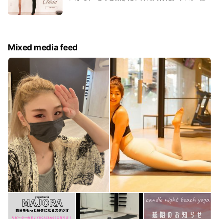
と幅広く対応しておりますのでお問い合わせください。
類豊富のレッスンをご用意しています！ 難易度や
内容はHPよりご覧いただけます😊 体験にお越し
いただいて、ご自身に合ったクラス、お好きなク
ラスを見つけてみてくださいね！
Mixed media feed