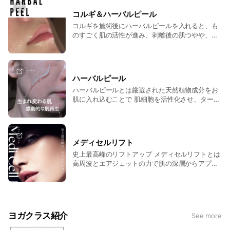
コルギ＆ハーバルピール
FUTURE
“何より楽しい”
コルギを施術後にハーバルピールを入れると、も
ー あなたが講師として教える立場になった時の心得も学べる
のすごく肌の活性が進み、剥離後の肌つやや、剥
講師としてステップアップした際にどう対処すればいいのか不
だから続く。
離の進み方が全く違います。 マジョーラの他とは
安なこともお伝えします。
違うハーバルピールの効果はこのコルギとのセッ
AERIAL YOGAは人を魅了することができるからこそ強い顧客
トによって最大限に発揮されます。 こちらか
・どう伝えれば伝わる？
さまを得ることができる新しいヨガスタイルです。
ら詳しくご覧ください！
・レッスン内で間違ってたポーズを取っている生徒さん。どう
ハーバルピール
対処する？
ハーバルピールとは厳選された天然植物成分をお
・どこまで言ったら良いの？
肌に入れ込むことで 肌細胞を活性化させ、ターン
オーバーを正常にしていきます。 お肌の自己回復
・クラスの初めの挨拶、呼吸何をしゃべれば？
Course Content
力を促進する肌細胞再生療法です。 天然植物で作
あなたが教える立場になった時に分からない事が沢山出てくる
講座内容
られた厳選ハーブと天然ミネラルが主成分これら
と思います。
を特殊製法でパウダー状にしたハーブパウダーを
メディセルリフト
生徒さんとのコミュニケーションはクラスを持つ上で非常に大
MAJORのAERIAL YOGAカリキュラムは、実技と座学で行い、
使いお肌深層部へと浸透させます。
史上最高峰のリフトアップ メディセルリフトとは
切なスキルです。
質疑応答で受講生の方の疑問を解決していきながら進めていき
高周波とエアジェット​の力で肌の深層からアプロ
そんなコミュニケーションを持つ上で大切なこともお教えしま
ます。
ーチする現在日本​に５台しかない美容マシンを使
す。
・エアリアルヨガの効果
用した 史上最高峰リフトアップメニュー。 製薬
・布カラビナースリング器具の設置方法
会社とコラボした特別なアンプルを使用​し、たる
みやシワにしっかり働きかけます。 メディセ
・布の結び方
ルリフトの効果 製薬会社との特別コラボが実現し
・布を使ったポーズの実践指導
ヨガクラス紹介
See more
作られた お肌の悩みに合わせてつくるフリーズド
・ポーズ解説つきテキスト
ライ アンプル。 極上エイジングケア美容液をお