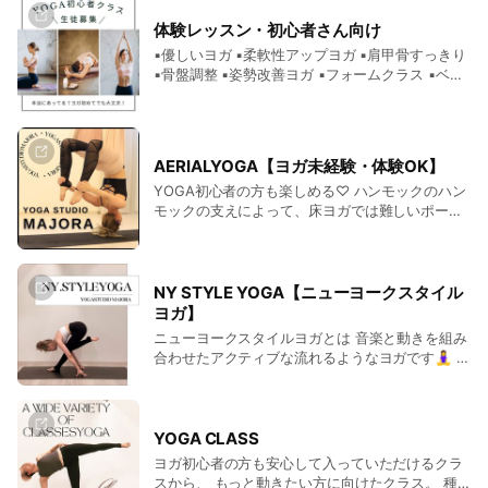
SCHEDULE
・口頭でのインストラクション、テイーチング法
肌の奥へ奥へ​届けます。使用する美容液等はその
体験レッスン・初心者さん向け
時間割
・130以上のアーサナ、アライメント習得
場でお肌​の状態に合わせて作る美容液 これまで体
験したことのないエイジングケア​お肌の内側・外
▪︎優しいヨガ ▪︎柔軟性アップヨガ ▪︎肩甲骨すっきり
・シークエンス組み立て
側からアプローチ。マシンで​奥は奥へ届けWエイ
▪︎骨盤調整 ▪︎姿勢改善ヨガ ▪︎フォームクラス ▪︎ベー
基本は週末の土・日・祝をメインにカリキュラムを組んでいる
・ロールプレイング
ジング・若々しい艶とハ​リのあるお肌づくりが実
シック ▪︎代謝UPヨガ
ので、
現化したメニュー。
平日お忙しい人でも受講しやすいスケジュールを組んでおりま
す。
AERIALYOGA【ヨガ未経験・体験OK】
YOGA初心者の方も楽しめる♡ ハンモックのハン
土日祝➕平日の空き時間など受講生に合わせてスケジュール
モックの支えによって、床ヨガでは難しいポーズ
を組みますので、小さなお子さんがおられる方や、不規則なお
もスムーズに行えます。 例えば逆さのポーズもす
仕事の方も調整しやすいスケジュール。多くは決められた日程
んなりと！ 逆転のポーズは床だと難しいのです
が、脳の活性、血行促進、内臓下垂の防止 骨盤矯
が多い中自由度が高いので参加しやすい環境です
正効果もあります。 ハンモックの力を借り逆さに
NY STYLE YOGA【ニューヨークスタイル
なったり、布に包まれてお休みのポーズになった
ヨガ】
り。エアリアルヨガならではの体の伸びや心地よ
ニューヨークスタイルヨガとは 音楽と動きを組み
COURSE FEE
さを体感してください。 【体験】一回 ¥3000
合わせたアクティブな流れるようなヨガです🧘‍♀️ 楽
お得なticketもあります！ 一度体験にいらしてみ
受講費用
しくエクササイズと集中を深めることができ、脳
て下さい☺️
も活性化。 始めたばかりの方もご参加いただける
RYT200講座費用 400,000円
レベル1。 もう少し動きたい方へ向けてレベル2
などチョイス致しだけます😆
YOGA CLASS
早早期申し込み・決済が完了の場合割引あり
ヨガ初心者の方も安心して入っていただけるクラ
お支払いは、銀行振り込み・クレジットカード決済・QR決済
スから、 もっと動きたい方に向けたクラス。 種