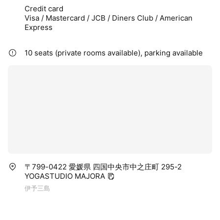
Credit card
Visa / Mastercard / JCB / Diners Club / American
Express
10 seats (private rooms available), parking available
〒799-0422 愛媛県 四国中央市中之庄町 295-2
YOGASTUDIO MAJORA
伊予三島