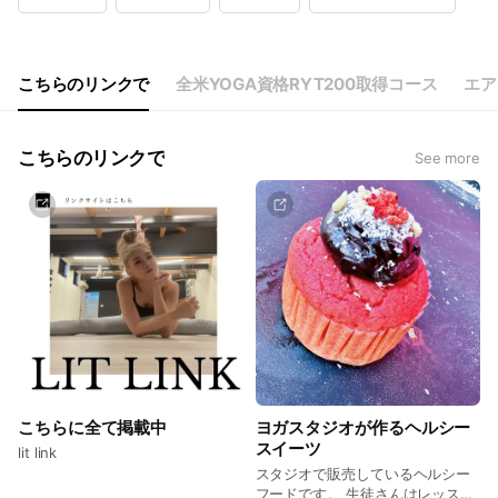
Wed
10:00 - 22:00,09:00 - 22:00
Thu
10:00 - 22:00,09:00 - 22:00
Fri
10:00 - 22:00,09:00 - 22:00
Sat
10:00 - 22:00,09:00 - 22:00
こちらのリンクで
全米YOGA資格RYT200取得コース
エア
FOODはヨガ、エステのお客様はご来店時にご購入いただけます
こちらのリンクで
See more
こちらに全て掲載中
ヨガスタジオが作るヘルシー
スイーツ
lit link
スタジオで販売しているヘルシー
フードです。 生徒さんはレッスン