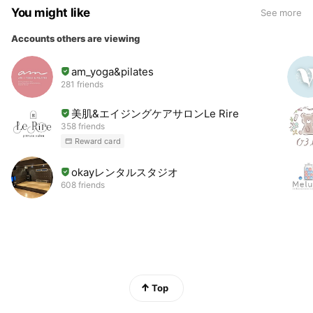
You might like
See more
Accounts others are viewing
am_yoga&pilates
281 friends
美肌&エイジングケアサロンLe Rire
358 friends
Reward card
okayレンタルスタジオ
608 friends
Top