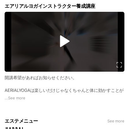
す。これからヨガを学びたい人にはまずRYT200を受講してい
エアリアルヨガインストラクター養成講座
ただき、
ヨガに対する知識と理解を学んでいただきたいです。
成人向けのヨガの基礎を学びます。
※マタニティヨガやキッズヨガは含まれていません。
v
i
SMALL CLASS
d
ー 少人数制だから確実に身につく
e
o
少人数で学ぶからこそ、分からないところ分かるまで学べる
時間割もフレキシブルに！
皆さんの予定に合わせて時間割を組み立てたり、土曜日を中心
開講希望があればお知らせください。
にスケジュールを組み立て無理なくクラス修了までの時間を有
意義に学べます。
AERIALYOGAは楽しいだけじゃなくちゃんと体に効かすことが
社会人の方や主婦の方など受講生の方は様々ですが、共に
できるYOGA
...
See more
YOGAを学び意識を高めあっていただいています。また講師と
の距離も近く疑問に思ったことや授業の質問もその場で解決で
しっかり筋力を使わないと行えないし体が持ち上がらないポー
きる環境を作っております。
ズが多数ある中怠けながらはできないし危険が伴います。転倒
エステメニュー
See more
しないよう生徒さん自身が気をつけてくれる分、床YOGAより
も知らず知らず筋力を使っていくことができます。