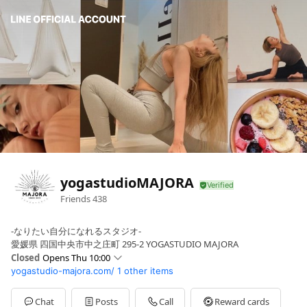
yogastudioMAJORA
Friends
438
-なりたい自分になれるスタジオ-
愛媛県 四国中央市中之庄町 295-2 YOGASTUDIO MAJORA
Closed
Opens Thu 10:00
yogastudio-majora.com/
1 other items
Sun
Closed
Mon
10:00 - 22:00,09:00 - 22:00
Tue
10:00 - 22:00,09:00 - 22:00
Chat
Posts
Call
Reward cards