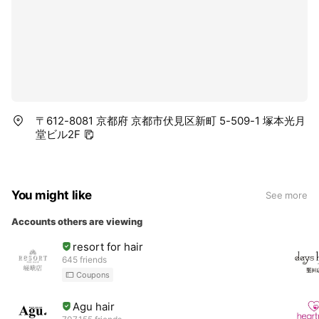
〒612-8081 京都府 京都市伏見区新町 5-509-1 塚本光月
堂ビル2F
You might like
See more
Accounts others are viewing
resort for hair
645 friends
Coupons
Agu hair