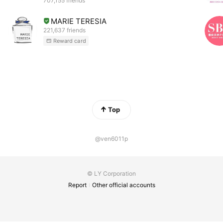
707,155 friends
MARIE TERESIA
221,637 friends
Reward card
Top
@ven6011p
© LY Corporation
Report
Other official accounts