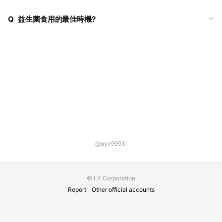
Q
益生菌食用的最佳時機?
@uyv9993l
© LY Corporation
Report
Other official accounts