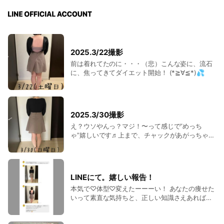
2025.3/22撮影
前は着れてたのに・・・（悲）こんな姿に、流石
に、焦ってきてダイエット開始！ (*≧∀≦*)💦
2025.3/30撮影
え？ウソやんっ？マジ！〜って感じで”めっち
ゃ”嬉しいです♬上まで、チャックがあがっちゃっ
たァァァァァァァァァァァァ！！！ v(⌒▽⌒)🙌ﾜ
ｰｲ
LINEにて。嬉しい報告！
本気で♡体型♡変えたーーーい！ あなたの痩せた
いって素直な気持ちと、正しい知識さえあれば、
誰でも痩せます♬