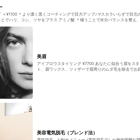
ー
＋¥1100 ＊より濃く黒くコーティングで目力アップ♪マスカラいらずで目元の印
をプラス アミノ酸 ＊補うことで水分バランスを整え、乾燥したまつ毛を潤
ラス ＋¥550
美眉
アイブロウスタイリング ¥7700 あなたに似合う眉をス
ト、眉ワックス、ツィザーで眉周りのムダ毛を除去でお
す♪※施術は1回 【初回】¥6,600 備考 【まつげエクステ・まつ毛パーマ希望
のお客様へ】ご来店時、目もとの化粧やコンタクトをオ
さい。他のお客様のご迷惑となりますので、ご予約当日
をしております」「無断キャンセルはキャンセル料として
ります。
美容電気脱毛（ブレンド法）
電気脱毛 お勧めメニュー (電気脱毛でしか施術困難な部位) ●お顔の脱毛（眉