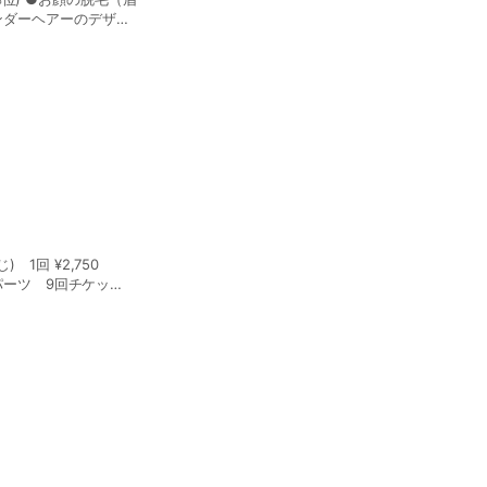
アンダーヘアーのデザイ
 ●アンダーヘアの白髪
より下) ＊事前
毛 10分 ¥3,300
 ¥3,300 フェイ
毛・Oライン
かります