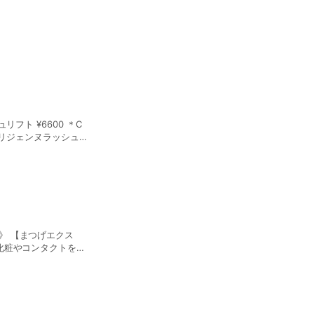
迷惑となりますので、
を頂戴しております。
化粧やコンタクトをオ
ますので、ご予約当日
ルはキャンセル料とし
えオフ