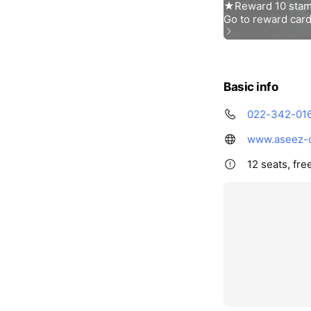
Basic info
022-342-01
www.aseez-c
12 seats, fre