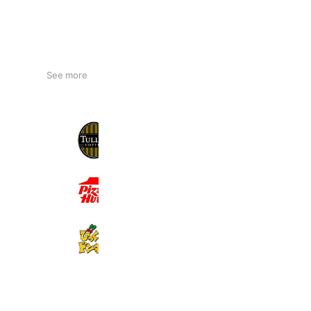
See more
タリーズコーヒー
1,150,415 friends
ピザハット
4,754,153 friends
Takeout
Delivery
びっくりドンキー
2,066,802 friends