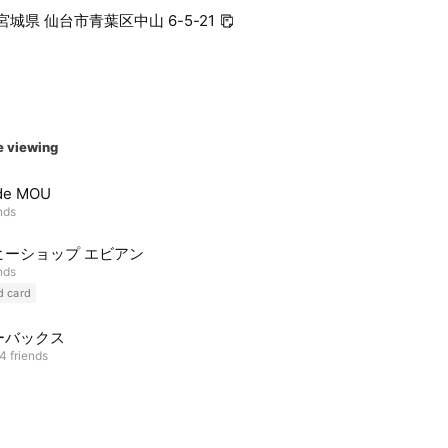
2 宮城県 仙台市青葉区中山 6-5-21
e viewing
 de MOU
nds
ヒーショップ エビアン
nds
d card
ーバックス
4 friends