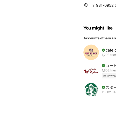
〒981-095
You might like
Accounts others ar
cafe
1,293 frie
コー
1,802 frie
Rewar
スタ
11,682,34