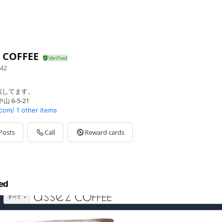
z COFFEE
42
煎してます。
 6-5-21
com/
1 other items
Posts
Call
Reward cards
ed