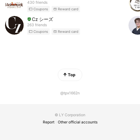
430 friends
Coupons
Reward card
Cz シーズ
263 friends
Coupons
Reward card
Top
@tpx1662n
© LY Corporation
Report
Other official accounts