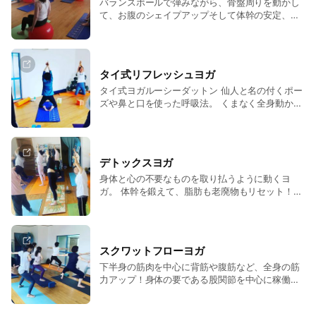
バランスボールで弾みながら、骨盤周りを動かし
て、お腹のシェイプアップそして体幹の安定、骨
盤回りも整えます。楽しい音楽に乗りながら弾む
ことでリフレッシュも！
タイ式リフレッシュヨガ
タイ式ヨガルーシーダットン 仙人と名の付くポー
ズや鼻と口を使った呼吸法。 くまなく全身動かす
ことで、 レッスン終わりは爽快感！
デトックスヨガ
身体と心の不要なものを取り払うように動くヨ
ガ。 体幹を鍛えて、脂肪も老廃物もリセット！
巡りの良い身体を作っていきます。
スクワットフローヨガ
下半身の筋肉を中心に背筋や腹筋など、全身の筋
力アップ！身体の要である股関節を中心に稼働さ
せていきます！