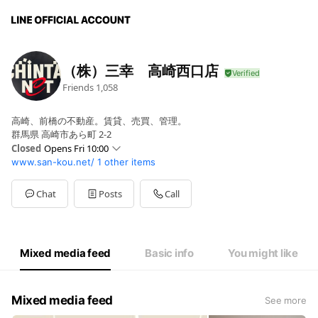
（株）三幸 高崎西口店
Friends
1,058
高崎、前橋の不動産。賃貸、売買、管理。
群馬県 高崎市あら町 2-2
Closed
Opens Fri 10:00
www.san-kou.net/
1 other items
Sun
10:00 - 17:00
Mon
10:00 - 17:00
Tue
10:00 - 17:00
Chat
Posts
Call
Wed
Closed
Thu
10:00 - 17:00
Fri
10:00 - 17:00
Sat
10:00 - 17:00
Mixed media feed
Basic info
You might like
毎週水曜日・第3火曜日定休日
Mixed media feed
See more