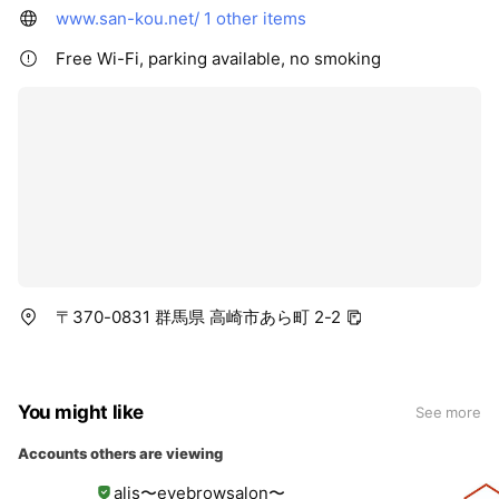
www.san-kou.net/
1 other items
Free Wi-Fi, parking available, no smoking
〒370-0831 群馬県 高崎市あら町 2-2
You might like
See more
Accounts others are viewing
alis〜eyebrowsalon〜