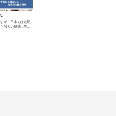
S-
ですが、日本では定期
から個人の裁量に任さ
ります。 そのた
できないケースやアル
ーなどチームのパフォ
されています。 そ
グを提供する必要があ
もちろん、患者の評
リズム、気管挿管の介
ーニングを開発しまし
まりない方からベテラ
た臨床ベースの実践的
か？