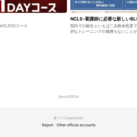
NCLS-看護師に必要な新しいBL
ACLS1日コース
院内での蘇生といえば二次救命処置
的なトレーニングの義務もないこと
れており普及してるとは言い難い現状があ
め、無脈性電気活動（PEA）を認識
ゴリズムの逸脱、手技・判断のエラ
ーマンスを低下させてしまう状況が散見
こで、臨床に必要な蘇生トレーニン
ると考え、医療者用BLSのスキルは
価・判断から二次救命処置のアルゴ
助などをカバーした新しいBLSトレ
た。 急変対応が苦手な方や経験があ
ンの学び直しまで対応します。 従来のBLS研修やICLSコー
スよりも看護師の業務にフィットし
@sox0993a
な急変対応研修を体験してみません
© LY Corporation
Report
Other official accounts