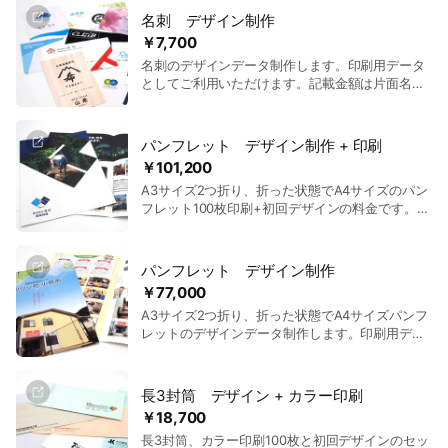
名刺 デザイン制作
￥7,700
名刺のデザインデータ制作します。印刷用データ
としてご利用いただけます。記載金額は片面名刺
の料金です。詳細はホームページをご覧いただく
か、お問合せください。
パンフレット デザイン制作 + 印刷
￥101,200
A3サイズ2つ折り、折った状態でA4サイズのパン
フレット100枚印刷+初回デザインの料金です。デ
ータはai形式で制作いたします。記載のない部数
やサイズはお問い合わせください、別途お見積も
りいたします。
パンフレット デザイン制作
￥77,000
A3サイズ2つ折り、折った状態でA4サイズパンフ
レットのデザインデータ制作します。印刷用デー
タとしてご利用いただけます。その他サイズ・ペ
ージ数やご不明な点はホームページをご覧いただ
くか、お問合せください。
長3封筒 デザイン + カラー印刷
￥18,700
長3封筒、カラー印刷100枚と初回デザインのセッ