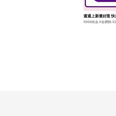
週週上新最好逛 快
9999純金.K金鑽飾.