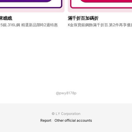
來瞧瞧
滿千折百加碼折
925銀.316L鋼 精選新品限時2週特惠
K金珠寶銀鋼飾滿千折百.第2件再享優
@pwy8178p
© LY Corporation
Report
Other official accounts