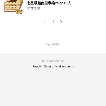
七星級越南皇帝燕25g*15入
NT$7800
1
@pvf6689n
© LY Corporation
Report
Other official accounts