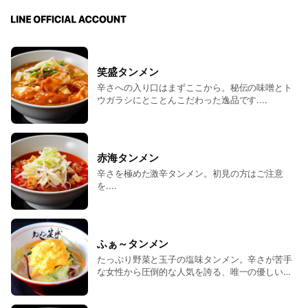
笑盛タンメン
辛さへの入り口はまずここから。秘伝の味噌とト
ウガラシにとことんこだわった逸品です....
赤海タンメン
辛さを極めた激辛タンメン。初見の方はご注意
を....
ふぁ～タンメン
たっぷり野菜と玉子の塩味タンメン。辛さが苦手
な女性から圧倒的な人気を誇る、唯一の優しい感
じの子です。