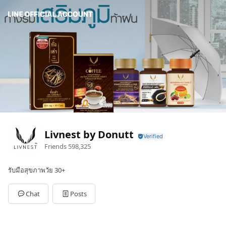
Livnest by Donutt
Friends
598,325
รับมือสุขภาพวัย 30+
Chat
Posts