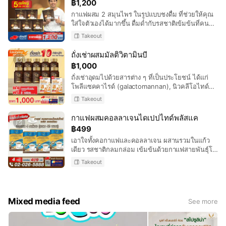
฿1,200
อนุมูลอิสระ และวิตามินต่าง ๆ เช่น เซซามิน เซซา
กาแฟผสม 2 สมุนไพร ในรูปแบบชงดื่ม ที่ช่วยให้คุณ
มอล และเซซาโมลิน ชะลอความเสื่อมของร่างกาย
ใส่ใจตัวเองได้มากขึ้น ดื่มด่ำกับรสชาติเข้มข้นที่คน
สารต้านอนุมูลอิสระเป็นสารที่มีบทบาทสำคัญในการ
ไทยคุ้นเคย จากกาแฟสายพันธุ์โรบัสต้า กลิ่นหอม
ป้องกันหรือชะลอความเสียหายของเซลล์ประเภท
Takeout
อร่อย ใช้ซูคราโลสให้ความหวานแทนน้ำตาล 1 ซอง
ต่างๆ ในร่างกายให้เป็นปกติ
แค่ 45 แคลอรี่ 0% คอเลสเตอรอล
ถั่งเช่าผสมมัลติวิตามินบี
฿1,000
ถั่งเช่าอุดมไปด้วยสารต่าง ๆ ที่เป็นประโยชน์ ได้แก่
โพลีแซคคาไรด์ (galactomannan), นิวคลีโอไทด์
(adenosine, cordycepin), cordycepic acid, กรด
Takeout
อะมิโน และสเตอรอล (ergosterol, beta-
sitosterol) นอกจากนี้ยังประกอบด้วยสารอาหาร
กาแฟผสมคอลลาเจนไดเปปไทด์พลัสแค
สำคัญอื่น ๆ เช่น โปรตีน วิตามิน E, K, B1, B2 และ
฿499
B12 และแร่ธาตุต่าง ๆ (โพแทสเซียม โซเดียม
เอาใจทั้งคอกาแฟและคอลลาเจน ผสานรวมในแก้ว
แคลเซียม แมกนีเซียม เหล็ก สังกะสี และซิลิเนียม) ถั่ง
เดียว รสชาติกลมกล่อม เข้มข้นด้วยกาแฟสายพันธุ์โร
เช่าเป็นสมุนไพรจีนธาตุอุ่นแก้อาการอ่อนเพลียบำรุง
บัสต้า มีส่วนประกอบ คอลลาเจนไทพ์ ทู และสารสกัด
ได้ทั้งธาตุ หยิน-หยาง
Takeout
หลากชนิดแต่ไม่ทำให้เสียรสชาติและยังคงได้กลิ่น
หอมของกาแฟเหมือนเดิม ใช้ซูคราโลสให้ความหวาน
แทนน้ำตาล และใช้ครีมเทียมจากน้ำมันมะพร้าว
คอเลสเตอรอล 0% ใน 1 ซอง ให้พลังงาน 45 กิโล
Mixed media feed
See more
แคลอรี่ สามารถดูข้อมูลโภชนาการได้เพิ่มเติมที่หน้า
กล่อง