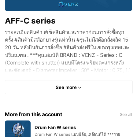
AFF-C series
รายละเอียดสินค้า #เช็คสินค้าและราคาก่อนการสั่งซื้อทุก
ครั้ง #สินค้ามีสต๊อกบางรุ่นเท่านั้น #รุ่นไม่มีสต๊อกสั่งผลิต 15-
20 วัน หลังยืนยันการสั่งซื้อ #สินค้าส่งฟรีในเขตกรุงเทพและ
ปริมณฑล . ***คุณสมบัติ BRAND : VENZ - Series : C
(Complete with shutter) แบบมีโครง พร้อมตะแกรงหลัง
และชัตเตอร์ - Diameter Impeller : 50" - Motor : 0.75, 1.1
kw. - Phase : 1 or 3 phase - Material Body :
Galvanized - Material Impeller : Stainless Steel - Net
See more
Guard : Galvanized - Weight : 85 kg. . ***จุดเด่น -
พัดลมฟาร์มระบายอากาศยี่ห้อเวนซ์ ผลิตจากโรงงานที่ได้รับ
มาตรฐาน ISO 9001:2015 - พัดลมฟาร์มระบายอากาศยี่ห้อ
More from this account
See all
เวนซ์ จัดเป็นพัดลมอุตสาหกรรมที่มีมาตราฐานสูงสุดใน
ประเทศไทยเนื่องจากมอเตอร์เวนซ์ ใช้มอเตอร์ระบบ
Drum Fan W series
คอนเดนเซอร์รันนิ่งทำให้มอเตอร์กินกระแสไฟน้อย ช่วย
Drum Fan W series แบบมีล้อ,เคลื่อนที่ได้ ***ราย