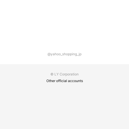
@yahoo_shopping_jp
© LY Corporation
Other official accounts