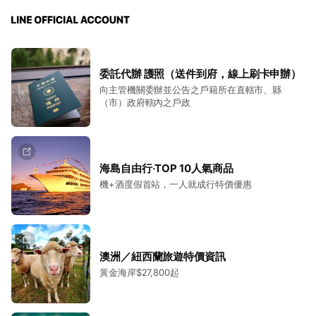
委託代辦 護照（送件到府，線上刷卡申辦）
向主管機關委辦並公告之戶籍所在直轄市、縣
（市）政府轄內之戶政
海島自由行‧TOP 10人氣商品
機+酒度假首站，一人就成行特價優惠
澳洲／紐西蘭旅遊特價資訊
黃金海岸$27,800起