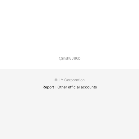
@msh8386b
© LY Corporation
Report
Other official accounts