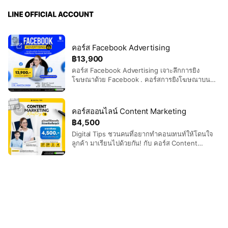
คอร์ส Facebook Advertising
฿13,900
คอร์ส Facebook Advertising เจาะลึกการยิง
โฆษณาด้วย Facebook . คอร์สการยิงโฆษณาบน
Facebook อัปเดตเนื้อหาใหม่ ต่อให้ไม่มีพื้นฐานก็
สามารถเรียนได้ . 👉🏻 สอนโดย ครูทิป - มัณฑิตา
จินดา - Founder & MD of Digital Tips Academy -
คอร์สออนไลน์ Content Marketing
Facebook Blueprint Certified Community
฿4,500
Manager - อาจารย์พิเศษ ปริญญาโท จุฬาลงกรณ์
Digital Tips ชวนคนที่อยากทำคอนเทนท์ให้โดนใจ
มหาวิทยาลัย . ราคาพิเศษ เพียง 13,900 บาท (จาก
ลูกค้า มาเรียนไปด้วยกัน! กับ คอร์ส Content
15,900 บาท) 🗓️ วันที่ 30 พ.ย. - 1 ธ.ค. 2567 🕙
Marketing Mastery รุ่น 8 . คอร์สนี้ยังคง จัดเต็มทุก
เวลา 10:00 - 17:00 น. 📍 สถานที่ Grande Centre
เทคนิคการเขียน Content ให้โดนใจและเข้าใจลูกค้า
Point Surawong
แบบมี insight เพื่อช่วยให้คุณ มีไอเดียไปต่อได้
เติบโตทั้งยอดขาย และธุรกิจ . เรียนออนไลน์บน
Facebook Group เรียนวันที่ 27, 29 พ.ย. และ 2,3
ธ.ค. 2567 เวลา 19:00 น. สามารถเรียนทบทวนได้
ตลอด พร้อมอัปเดตเนื้อหาใหม่ทุกปี ราคาพิเศษ ท่าน
ละ 4,500 บาท (จาก 4,900 บาท)