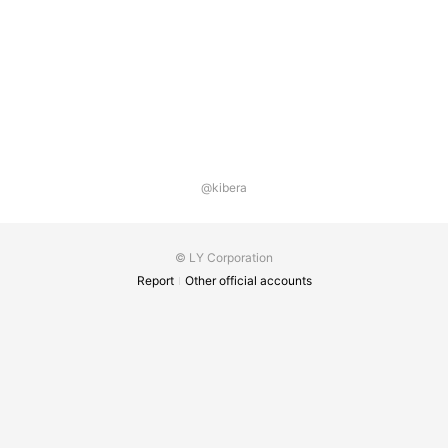
@kibera
© LY Corporation
Report
Other official accounts