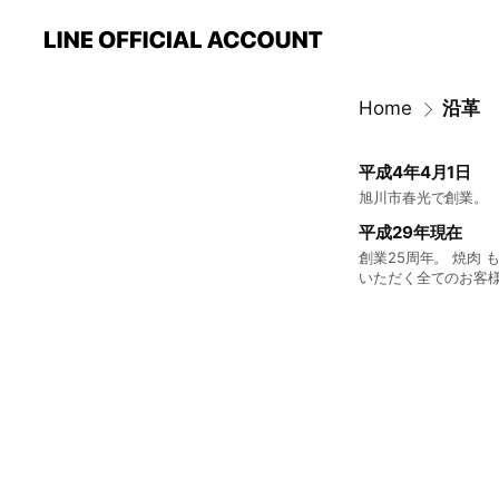
Home
沿革
平成4年4月1日
旭川市春光で創業。
平成29年現在
創業25周年。 焼肉 もも太郎はたくさんのお客様に支えられ、創業25年を迎えることができました。 これからもご来店
いただく全てのお客
しくお願い申し上げ