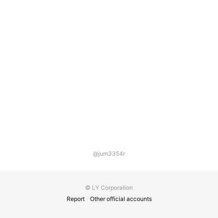
@jum3354r
© LY Corporation
Report
Other official accounts