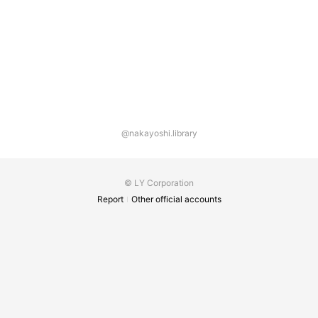
@nakayoshi.library
© LY Corporation
Report
Other official accounts