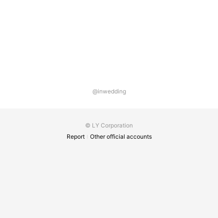
@inwedding
© LY Corporation
Report
Other official accounts