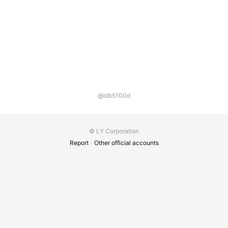
@idb5100d
© LY Corporation
Report
Other official accounts