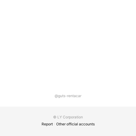
@guts-rentacar
© LY Corporation
Report
Other official accounts