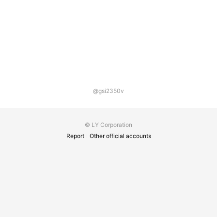
@gsi2350v
© LY Corporation
Report
Other official accounts