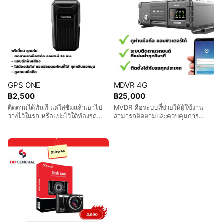
ไม่มีรายปี จ่ายครั้งเดียวจบ
ระบบ GPS ติดตามรถ ช่วยป้องกัน
ติดGPSกันรถหาย GPSรถส่วนตัว ฟรี
การทุจริตได้ด้วยเซ็นเซอร์วัดระดับ
รายปี ปีแรก GPS ผ่านมาตรฐาน กรม
น้ำมัน และกราฟแสดงน้ำมัน บอก
ขนส่ง ฟรีเครื่องรูดบัตร ฟรีค่าบริการ
ความเร็วของรถยนต์ และช่วยในเรื่อง
รายปีปีแรก สินค้ารับประกัน 1 ปี
อื่นอีกมากมาย ฯลฯระบบแจ้ง
เตือน...Maintenance รับประกัน
ตลอดอายุการใช้งาน. software
ระดับแนวหน้าอัพเดตทุกปี ดูตำแหน่ง
รถผ่านมือถืออุปกรณ์ GPS ติดตามรถ
GPS ONE
MDVR 4G
ของเรา เหมาะสำหรับยานพาหนะทุก
฿2,500
฿25,000
ประเภททั้ง GPS ติดตามรถบรรทุก,
GPS ติดตามรถยนต์, GPS ติดรถตู้
ติดตามได้ทันที แค่ใส่ซิมแล้วเอาไป
MVDR คือระบบที่ช่วยให้ผู้ใช้งาน
ผ่านการรับรองจากกรมการขนส่ง
วางไว้ในรถ หรือแปะไว้ใต้ท้องรถ
สามารถติดตามและควบคุมการ
เหมาะสำหรับ ตามแฟน ตามรถยนต์
ขนส่งรวมถึงพนักงานขับรถ ได้อย่าง
มอเตอร์ไซค์ ค่นหาตำแหน่งได้
มีประสิทธิภาพสูงสุด จากการแสดง
แม่นยำ แบตเตอรี่จุใจ 3300
ผลภาพ VDO แบบ Realtime ผ่าน
mAh ประหยัดพลังงาน (ปรับได้ 3
ระบบ 3G/4G ตลอดเส้นทางการ
ระดับ โหมดแม่นยำ,โหมด
ขนส่งและยังรวมถึงรายงานต่างๆ จาก
ประหยัด,โหมดสแตนบาย)ใช้งานได้
GPS Tracking ปัจจุบันกล้องติดรถถือ
ยาวนานขึ้น ใช้งานได้จริง 10 – 15
เป็นอุปกรณ์ที่สำคัญในรถที่เริ่มเข้ามา
วัน (สแตนบายได้ 20 – 30 วัน)
มีบทบาทมากขึ้นเรื่อยๆ เนื่องจาก
เครื่องเป็นแม่เหล็กทั้งแผ่น แรงยึด
อุบัติเหตุเกิดขึ้นได้ทุกเมื่อ การติดตั้ง
สูง+ติดแน่น สามารถติดใต้ท้องรถได้
กล้องจึงสามารถเห็นการเคลื่อนไหว
สามารถดักฟังเสียงสดๆได้ ดูย้อนหลัง
ระหว่างการเดินทาง ภาพและเสียงที่