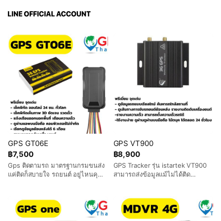
GPS GT06E
GPS VT900
฿7,500
฿8,900
Gps ติดตามรถ มาตรฐานกรมขนส่ง
GPS Tracker รุ่น istartek VT900
แค่ติดก็สบายใจ รถยนต์ อยู่ไหนคุณก็
สามารถส่งข้อมูลแม้ไม่ได้ติด
รู้ ได้มาตรฐานกรมการขนส่งทางบก
เครื่องยนต์ มี Memory ภายใน
จีพีเอสรถหกล้อ จีพีเอสรถสิบล้อ ฟรี
สำหรับเก็บข้อมูล ในจุดอับสัญญาณ
เอกสารรับรองกรมขนส่ง จีพีเอส
3G สามารถช่วยในเรื่องของการลด
10ล้อ ไม่มีรายเดือนถูกมาก รถ
ต้นทุน และเพิ่มกำไรของบริษัท
บรรทุก + รถส่วนบุคคล ติด ตาม รถ
สามารถวางแผนการเดินทางด้วย