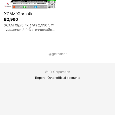
ได้ผ่านเว็บไซต์และบนมือถือ ไม่ต้อง
ได้จากการบันทึกยังเป็นหลักฐาน
ติดตั้งใช้งานในรถได้เลยแค่ใส่ซิม
สำคัญในการพิจารณาเวลาที่ต้องใช้
โทรศัพท์แล้วเอาไปวางไว้ PX6
พยาน พร้อมทั้งยังสามารถสื่อสารกับ
XCAM X1pro 4k
waterproof กันน้ำกันฝนได้
พนักงานขับรถ โดยไม่ต้องใช้
฿2,990
โทรศัพท์ เพื่อความปลอดภัย และยัง
สามารถกดปุ่มฉุกเฉินเพื่อขอความ
XCAM X1pro 4k ราคา 2,990 บาท
ช่วยเหลือ เมื่อมีเหตุการณ์ผิดปกติ
-จอแสดงผล 3.0 นิ้ว -ความละเอียด
นอกเหนือจากที่กล่าวมานั้นกล้อง
กล้องหน้า Ultra HD 4K -มุมภาพ
วงจรปิดติดรถยังช่วยป้องกันการ
กว้าง 170 องศา -ระบบปรับเเสง WDR
ทุจริต เช่น การขโมยน้ำมัน การ
-เลนส์กล้อง GC 4653 -ชิปเซ็ต
ขโมยสิ่งของมีค่าจากการขนส่ง และ
NOVATEK96670 -ดูย้อนหลังผ่าน
การถูกโจรกรรม เป็นต้น
ระบบ Wifi -ระบบวนทับอัตโนมัติ
@gpsthaicar
-รองรับความจุ 32,64,125,256 GB
class 10 =============
[อุปกรณ์ภายใน
กล่อง]============= -กล้อง
© LY Corporation
X1pro 4k -ขายึดเเบบสูญญากาศ
Report
Other official accounts
-สายชาร์จกล้อง -คู่มือ
=============[ข้อแนะนำการ
ใช้งาน]============= แนะนำ
ให้ใช้เมมโมรี่แท้เท่านั้น (โปรดตรวจ
สอบ Micro SD ให้ดีก่อนสั่งซื้อว่าเป็น
ของแท้และสามารถเคลมศูนย์ได้)
Kingston Class 10 ขึ้นไป อ่าน/
เขียน : 100/85MB/s, UHS-I