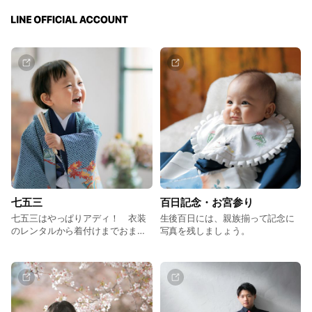
七五三
百日記念・お宮参り
七五三はやっぱりアディ！ 衣装
生後百日には、親族揃って記念に
のレンタルから着付けまでおまか
写真を残しましょう。
せで安心です。