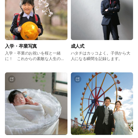
入学・卒業写真
成人式
入学・卒業のお祝いを桜と一緒
ハタチはカッコよく。子供から大
に！ これからの素敵な人生の第
人になる瞬間を記録します。
一歩に。