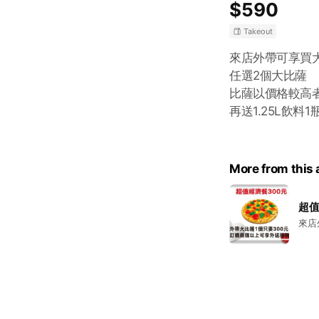
$590
Takeout
來店外帶可享買
任選2個大比薩
比薩以價格較高
再送1.25L飲料1
More from this
超值
來店