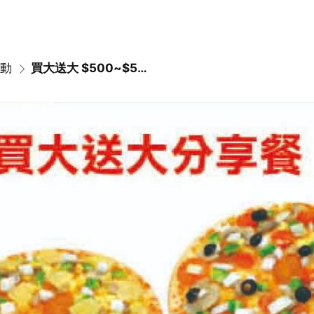
動
買大送大 $500~$590