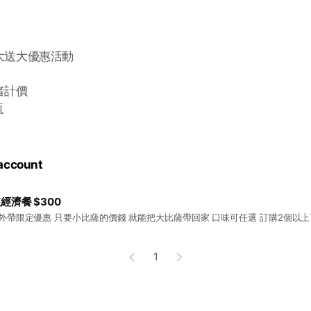
大送大優惠活動
者計價
瓶
 account
經濟餐 $300
外帶限定優惠 只要小比薩的價錢 就能把大比薩帶回家 口味可任選 訂購2個以
1