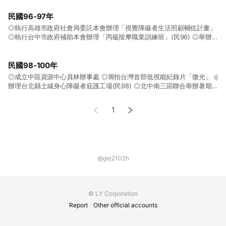
層面，正式改制為全國性福利基金會，隸屬內政部 ◎執行台北市政府社會
局委託本會辦理「台北市視障者服務計畫」 ◎辦理新店庇護工場 ◎成立
民國96-97年
南區資源中心，分設高雄台南兩處辦事處(民95)
◎執行高雄市政府社會局委託本會辦理「視覺障礙者生活照顧輔佐計畫」
◎執行台中市政府補助本會辦理「丙級按摩職業訓練班」(民96) ◎舉辦
「2008 視障照護、重建與社會融合研討會」 ◎成立全台唯一、第一座視
障兒童專屬圖書館 ◎舉辦第一屆「愛盲視覺障礙研究獎」 ◎成立愛盲低
視能中心，提供低視能者視覺功能及輔具評估建議(民97)
民國98-100年
◎成立中區資源中心員林辦事處 ◎籌拍台灣首部低視能紀錄片「微光」 ◎
辦理台北縣土城身心障礙者庇護工場(民98) ◎北中南三區聯合舉辦暑期兒
童海洋夏令營 ◎籌辦成人體能休閒班 ◎成立中區視障兒童圖書館(民99)
◎榮獲「100年度全國性暨省級財團法人社會福利慈善事業基金會評鑑」
1
優等 ◎推動「Eye的進行式」視力保健宣導(民100)
@gej2102h
© LY Corporation
Report
Other official accounts