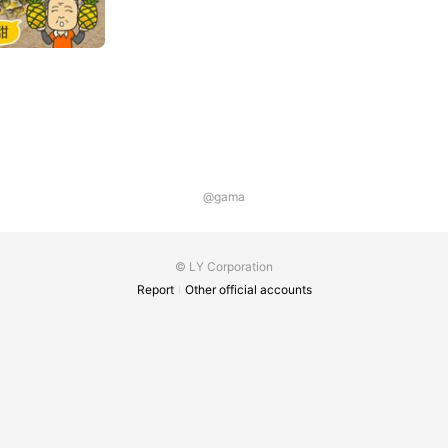
@gama
© LY Corporation
Report
Other official accounts