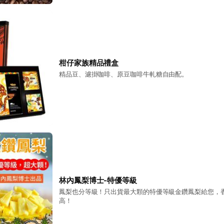
柑仔家族精品禮盒
精品豆、濾掛咖啡、原豆咖啡牛軋糖自由配。
林內鳳梨博士-特優等級
鳳梨也分等級！只出貨最大顆的特優等級金鑽鳳梨給您，
高！