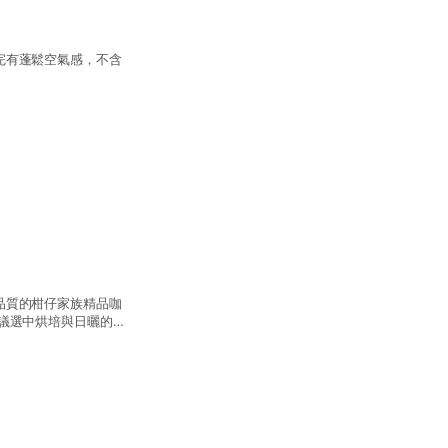
完有蓬鬆空氣感，不含
品質的柑仔家族精品咖
議選中烘培與日曬的組
從生豆源頭就開始把關