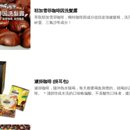
耶加雪菲咖啡因洗髮露
萃取耶加雪菲咖啡，獨特咖啡因成分從頭皮強健髮根，洗
矽靈、三氯沙等成分！
濾掛咖啡 (掛耳包)
濾掛咖啡，隨沖熱水隨喝，每天都要喝進身體的，就喝好
啡。 ＊淺烘培或水洗的口味略偏酸。不喜酸性口味者，建
合。 ＊新鮮：氮氣充填保鮮，不接觸空氣氧化 ＊品質：
＊方便：沖熱水即可迅速享受美味 ＊每包12g