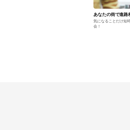
あなたの街で進路
気になることだけ短
会！