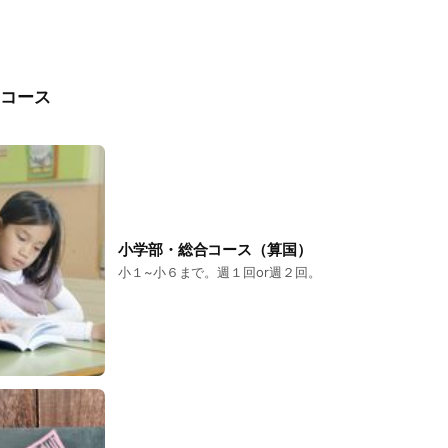
コース
小学部・総合コース（算国）
小１~小６まで。週１回or週２回。