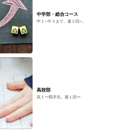
中学部・総合コース
中１~中３まで。週２回~。
高校部
高１〜既卒生。週１回〜