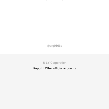
@drg9166q
© LY Corporation
Report
Other official accounts