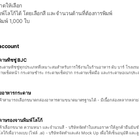
ดให้เลือก
พ์โลโก้ได้ โดยเลือกสี และจำนวนด้านที่ต้องการพิมพ์
พิมพ์ 1,000 ใบ
 account
าษทิชชู่ BJC
กระดาษทิชชู่ทุกประเภทที่เหมาะสมสำหรับการใช้งานในร้านอาหาร ผับ บาร์ โรงแร
าษเช็ดหน้า กระดาษชำระ กระดาษเช็ดปาก กระดาษเช็ดมือ และกระดาษอเนกประส
องอาหารกระดาษ
กค้าสามารถเลือกขนาดกล่องอาหารตามขนาดมาตรฐานได้ - มีเนื้อกล่องหลากหลายสีใ
ดาษรองจานพิมพ์โลโก้
กค้าเลือกขนาด ความหนา และจำนวนสี - บริษัทจัดทำใบเสนอราคาให้ลูกค้ายืนยันชำ
ลโก้เพื่อวางแบบ (ไฟล์ .ai) - บริษัทจัดทำและส่ง Mock Up เพื่อให้เซ็นอนุมัติ และ
อ - บริษัทดำเนินการผลิต