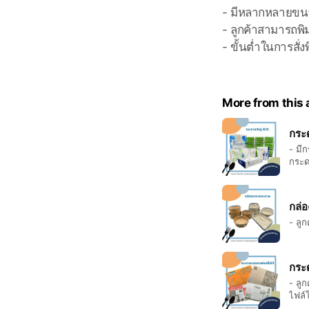
- มีหลากหลายขนา
- ลูกค้าสามารถพิม
- ขั้นต่ำในการสั่ง
More from this
กระด
- มี
กระด
กล่
- ลู
กระ
- ลู
ไฟล์โ
เหลื