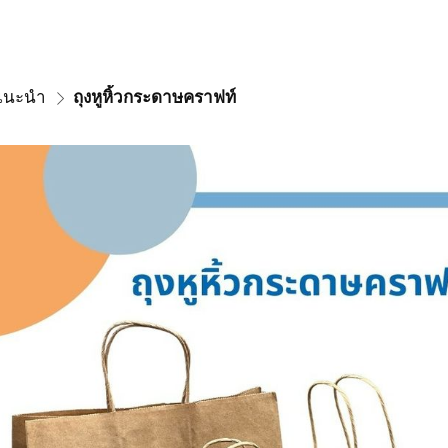
าแนะนำ
ถุงหูหิ้วกระดาษคราฟท์