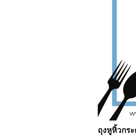
ถุงหูหิ้วก