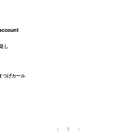
 account
け足し
まつげカール
1