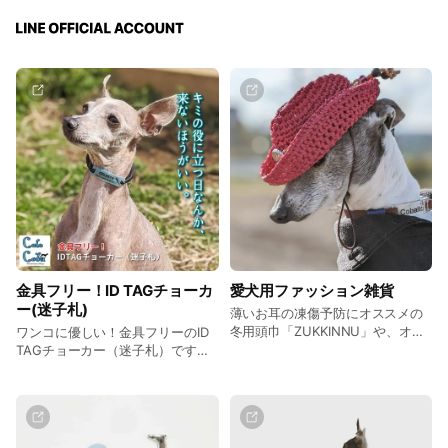
金具フリー！ID TAGチョーカ
愛犬用ファッション雑貨
ー(迷子札)
薄いお耳の凍傷予防にオススメの
冬用頭巾「ZUKKINNU」や、オー
ワンコに優しい！金具フリーのID
ルシーズンおしゃれを楽しめる、
TAGチョーカー（迷子札）です。
手編みウエスタンハットなど、お
TAGはブラブラしないタイプなの
しゃれなワンコたちのファッショ
で紛失しずらく、チョーカーベル
ン雑貨シリーズ。
ト部分も軽量に作っておりますの
で、365日、家の中でもおでかけ
先でも、負担なくつけられるチョ