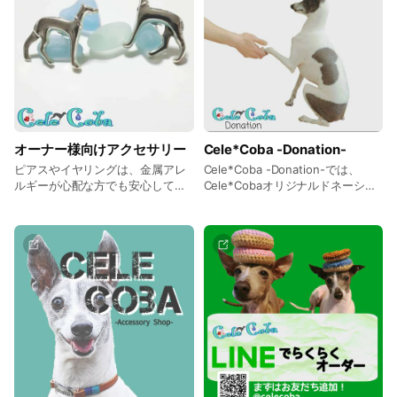
ーカーです。可愛い犬種シルエッ
ト付♪
オーナー様向けアクセサリー
Cele*Coba -Donation-
ピアスやイヤリングは、金属アレ
Cele*Coba -Donation-では、
ルギーが心配な方でも安心してお
Cele*Cobaオリジナルドネーショ
しゃれを楽しんで頂けるよう、金
ングッズの販売と イベント出店等
具を変更できるアイテムもござい
の売上の一部を、 Wonderful
ます。 お気軽にご相談下さい！
Dogsへ寄付させて頂いています。