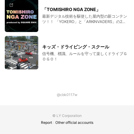
「TOMISHIRO NGA ZONE」
最新デジタル技術を駆使した屋内型の新コンテン
ツ！！ 「YOKERO」と「ARKINVADERS」の2つ
のゲームで 体を動かしながら全く新しいデジタル
体験を楽しもう！！
キッズ・ドライビング・スクール
信号機、標識、ルールを守って楽しくドライブＧ
ＯＧＯ！
@cbk0117w
© LY Corporation
Report
Other official accounts