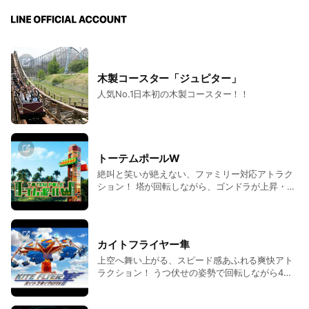
木製コースター「ジュピター」
人気No.1日本初の木製コースター！！
トーテムポールW
絶叫と笑いが絶えない、ファミリー対応アトラク
ション！ 塔が回転しながら、ゴンドラが上昇・下
降を繰り返すアトラクションです。
カイトフライヤー隼
上空へ舞い上がる、スピード感あふれる爽快アト
ラクション！ うつ伏せの姿勢で回転しながら4m
の高さまで上昇し、遠心力による横振れと上下運
動を楽しめます。