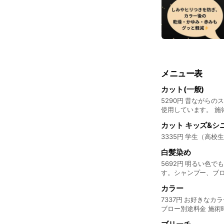
メニュー表
カット(一般)
5290円 昔ながら
使用しています。 施術
カット キッズ&
3335円 学生（高校
白髪染め
5692円 明るい色
す。シャンプー、ブ
カラー
7337円 お好きな
ブロー別途料金 施術時