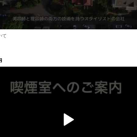
いて
内
v
i
d
e