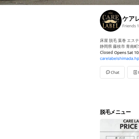
ケア
Friends
1
床屋 脱毛 葉巻 エステ
静岡県 藤枝市 青南町5
Closed
Opens Sat 10
carelabelshimada.h
Sun
10:00 - 14:00
Mon
Closed
Tue
10:00 - 17:00
Chat
Wed
10:00 - 17:00
Thu
10:00 - 17:00
Fri
10:00 - 17:00
Sat
10:00 - 17:00
脱毛メニュー