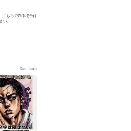
 こちらで剃る場合は
ださい。
See more