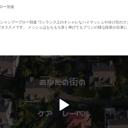
ブロー別途
代 シャンプーブロー別途 ワンランク上のオシャレなハイマッシュや分け目の
変オススメです。 メッシュはもちもち良く伸びてもプリンの様な段差が出来に
きましたら紫シャンプーやカラートリートメントで色変しても何度でも楽しめま
v
i
d
e
o