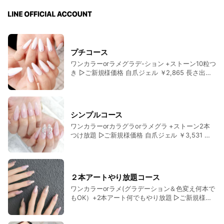
プチコース
ワンカラーorラメグラデ-ション +ストーン10粒つ
き ▷ご新規様価格 自爪ジェル ￥2,865 長さ出し
ジェル￥4,856 スカルプ ￥6,187 ▶リピーター様
価格 自爪ジェル ￥3,965 長さ出しジェル￥5,956
スカルプ ￥7,287 ※表記価格は税込み価格となっ
ております
シンプルコース
ワンカラーorカラグラorラメグラ +ストーン2本
つけ放題 ▷ご新規様価格 自爪ジェル ￥3,531 長
さ出しジェル￥5,522 スカルプ ￥6,853 ▶リピー
ター様価格 自爪ジェル ￥4,631 長さ出しジェル
￥6,622 スカルプ ￥7,953 ※表記価格は税込み価
格となっております
２本アートやり放題コース
ワンカラーorラメ(グラデーション＆色変え何本で
もOK）+2本アート何でもやり放題 ▷ご新規様価
格 自爪ジェル ￥4,862 長さ出しジェル￥6,853
スカルプ ￥8,184 ▶リピーター様価格 自爪ジェル