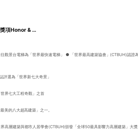
榮譽與獎項Honor & Awards
往觀景台電梯為「世界最快速電梯」 ● 「世界最高建築協會」(CTBUH)認證
k雜誌評選為「世界新七大奇景」
選為「世界七大工程奇觀」之首
界最美的八大超高建築」之一。
界高層建築與都市人居學會(CTBUH)頒發「全球50最具影響力高層建築」大獎