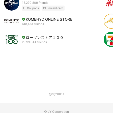
15,270,809 friends
Coupons
Reward card
KOMEHYO ONLINE STORE
618,464 friends
ローソンストア１００
2,699,044 friends
@bfj2001s
© LY Corporation