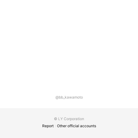
@bb_kawamoto
© LY Corporation
Report
Other official accounts