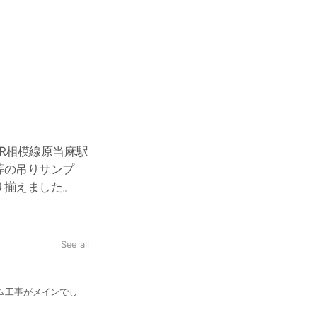
R相模線原当麻駅
等の吊りサンプ
り揃えました。
See all
ム工事がメインでし