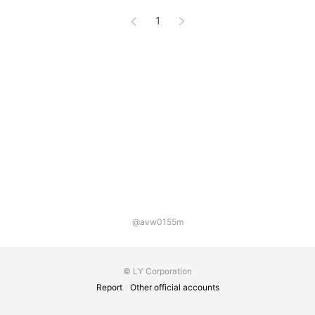
1
@avw0155m
© LY Corporation
Report
Other official accounts