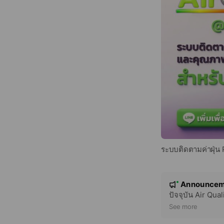
ระบบติดตามค่าฝุ่
N
Announcem
New
o
ปัจจุบัน Air Qu
t
See more
i