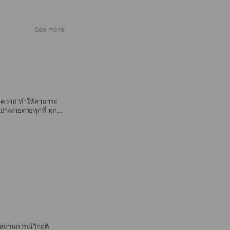
See more
อความ ทำให้สามารถ
ย่างง่ายดายทุกที่ ทุก
ชนีคุณภาพอากาศ ซึ่ง
์การอนามัยโลก
เกณฑ์สีดัชนีคุณภาพ
่วไป
สถานการณ์วิกฤติ