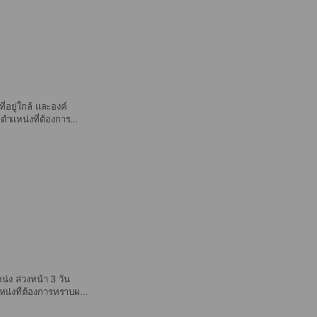
่อยู่ใกล้ และองค์
กตำแหน่งที่ต้องการ
ดฝุ่นอุ่นใจ | แสดง
ผนที่ - ห้องปลอดฝุ่น
ง ล่วงหน้า 3 วัน
แหน่งที่ต้องการทราบผล
้า 3 วัน -