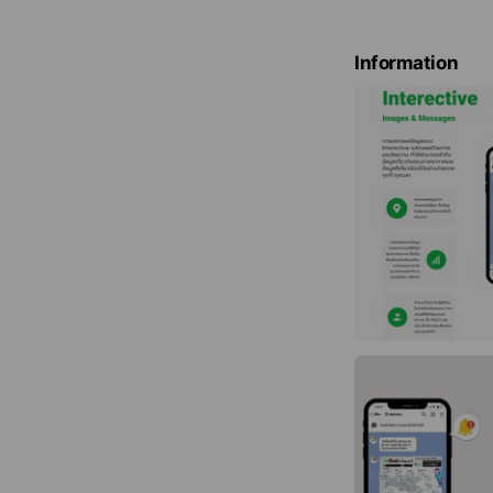
c
e
Information