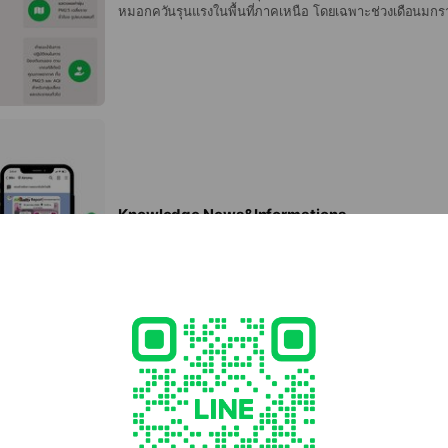
หมอกควันรุนแรงในพื้นที่ภาคเหนือ โดยเฉพาะช่วงเดือนมก
ทำให้ประชาชนสามารถทราบข้อมูลเพื่อเฝ้าระวังและป้องกันตน
:: คุณสมบัติ :: -แสดงผลค่าฝุ่น PM2.5 เฉลี่ยรายชั่วโมง รูปแบบแผนที่ -คำแนะนำ
ในการปฏิบัติตนในการป้องกันตนเอง ตามเกณฑ์สีดัชนีคุณภา
และ AQI สำหรับกลุ่มเสี่ยงและประชาชนทั่วไป
Knowledge News&Informations
รวบรวมองค์ความรู้ ข้อมูล ข่าวสาร โครงการและกิจกรรม ต่างๆ
สนับสนุนการแก้ไขปัญหาฝุ่น PM2.5 :: คุณสมบัติ :: -องค์ความรู้ที่เกี่ยวข้องกับ
มลพิษทางอากาศและ PM2.5 -ข้อมูล ข่าวสารที่เกี่ยวข้อง
PM2.5 -โครงการและกิจกรรมต่างๆ ที่น่าสนใจของคณะทำงาน
สนับสนุนการแก้ไขปัญหาหมอกควันภาคเหนือ มหาวิทยาลัยเ