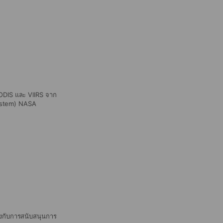
รพยากรณ์คุณภาพอากาศ
S และ VIIRS จาก
ystem) NASA
้องกับการสนับสนุนการ