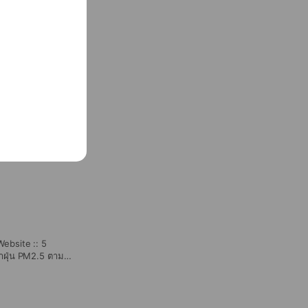
ne 3.พยากรณ์ Forecast
ews 6. เกี่ยวกับเรา
ebsite :: 5
่าฝุ่น PM2.5 ตาม
่น PM2.5 ภาพรวมทั้ง
ว่างค่าฝุ่น PM2.5
ม Application เกี่ยว
 เกี่ยวกับคุณภาพ