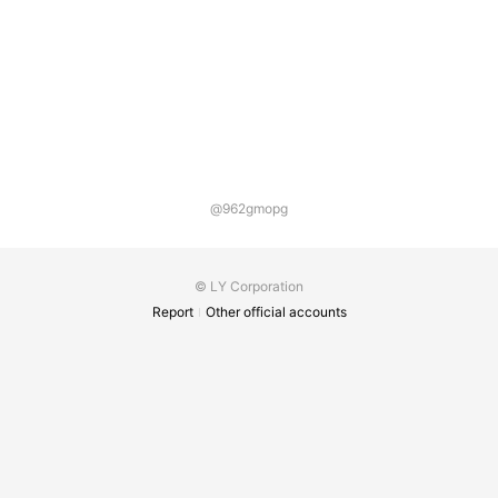
@962gmopg
© LY Corporation
Report
Other official accounts