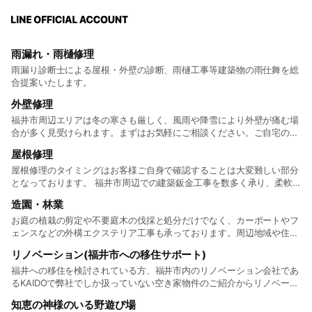
雨漏れ・雨樋修理
雨漏り診断士による屋根・外壁の診断、雨樋工事等建築物の雨仕舞を総
合提案いたします。
外壁修理
福井市周辺エリアは冬の寒さも厳しく、風雨や降雪により外壁が痛む場
合が多く見受けられます。まずはお気軽にご相談ください。ご自宅の状
況を拝見し、必要な修理をご提案してお客様のご希望に沿って進めてい
屋根修理
きます。
屋根修理のタイミングはお客様ご自身で確認することは大変難しい部分
となっております。 福井市周辺での建築鈑金工事を数多く承り、柔軟
に対応する高い技術があります。ご納得いただいた上で施工を行い、ご
造園・林業
満足いただけるよう努めております。
お庭の植栽の剪定や不要庭木の伐採と処分だけでなく、カーポートやフ
ェンスなどの外構エクステリア工事も承っております。周辺地域や住ま
いとの調和を考え、ガーデニングやアプローチなど外構工事全般をご提
リノベーション(福井市への移住サポート)
案しています。
福井への移住を検討されている方、福井市内のリノベーション会社であ
るKAIDOで弊社でしか扱っていない空き家物件のご紹介からリノベーシ
ョン工事のご相談まで丁寧にサポートをさせて頂きます。
知恵の神様のいる野遊び場